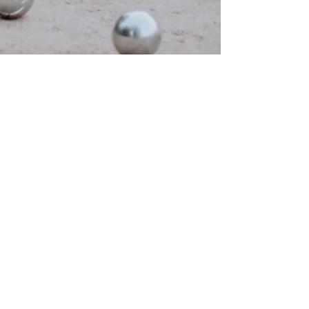
30 janv. 2023
2 min de lecture
Pourquoi Dorem choisit le Plateau Mont-Royal?
Le Plateau-Mont-Royal est l'un des quartiers les
plus prisés de Montréal pour de nombreuses
raisons. Tout d'abord, le quartier offre un...